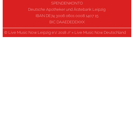
SPENDENKONTO
Deutsche Apotheker und Ärztebank Leipzig
IBAN DE74 3006 0601 0008 1407 15
BIC DAAEDEDDXXX
© Live Music Now Leipzig e.V. 2018 //
» Live Music Now Deutschland