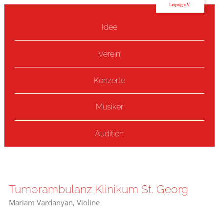
Idee
Verein
Konzerte
Musiker
Audition
Tumorambulanz Klinikum St. Georg
Mariam Vardanyan, Violine