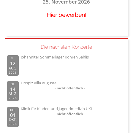
25. November 2026
Hier bewerben!
Die nächsten Konzerte
Johanniter Sommerlager Kohren Sahlis
MI.
12
AUG.
2026
Hospiz Villa Auguste
FR.
- nicht öffentlich -
14
AUG.
2026
Klinik für Kinder- und Jugendmedizin UKL
DO.
- nicht öffentlich -
01
OKT.
2026