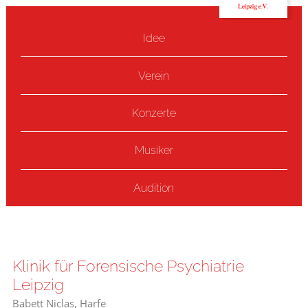
Idee
Verein
Konzerte
Musiker
Audition
Klinik für Forensische Psychiatrie
Leipzig
Babett Niclas, Harfe