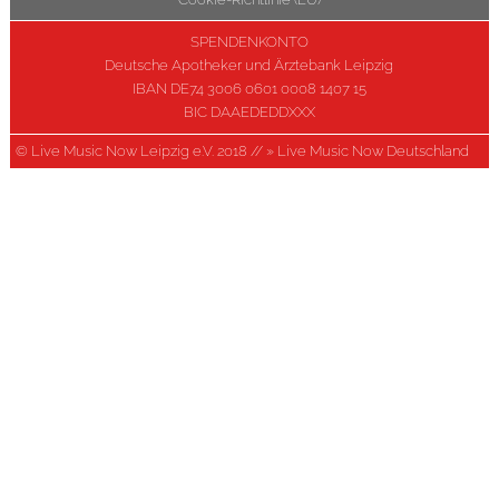
SPENDENKONTO
Deutsche Apotheker und Ärztebank Leipzig
IBAN DE74 3006 0601 0008 1407 15
BIC DAAEDEDDXXX
© Live Music Now Leipzig e.V. 2018 //
» Live Music Now Deutschland