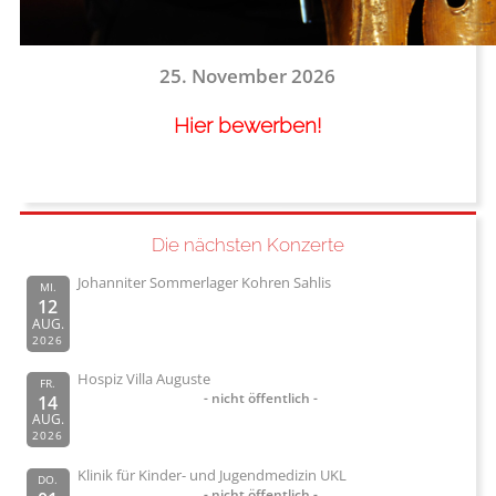
25. November 2026
Hier bewerben!
Die nächsten Konzerte
Johanniter Sommerlager Kohren Sahlis
MI.
12
AUG.
2026
Hospiz Villa Auguste
FR.
- nicht öffentlich -
14
AUG.
2026
Klinik für Kinder- und Jugendmedizin UKL
DO.
- nicht öffentlich -