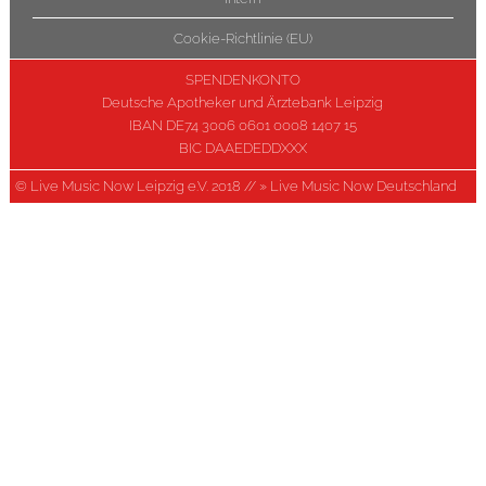
Cookie-Richtlinie (EU)
SPENDENKONTO
Deutsche Apotheker und Ärztebank Leipzig
IBAN DE74 3006 0601 0008 1407 15
BIC DAAEDEDDXXX
© Live Music Now Leipzig e.V. 2018 //
» Live Music Now Deutschland