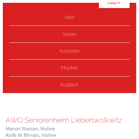
Idee
Verein
Konzerte
Musiker
Audition
AWO Seniorenheim Liebertwolkwitz
Manon Stassan, Violine
Aoife Ni Bhriain, Violine